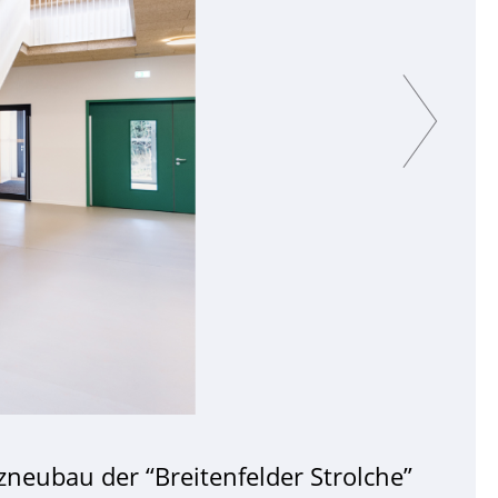
Next
tzneubau der “Breitenfelder Strolche”