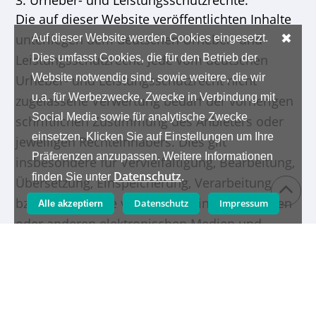
3. Urheber- und Leistungsschutzrechte:
Die auf dieser Website veröffentlichten Inhalte
✖
unterliegen dem deutschen Urheber- und
Auf dieser Website werden Cookies eingesetzt.
Dies umfasst Cookies, die für den Betrieb der
Leistungsschutzrecht. Jede vom deutschen
Website notwendig sind, sowie weitere, die wir
Urheber- und Leistungsschutzrecht nicht
u.a. für Werbezwecke, Zwecke in Verbindung mit
zugelassene Verwertung bedarf der vorherigen
Social Media sowie für analytische Zwecke
schriftlichen Zustimmung des Anbieters oder
einsetzen. Klicken Sie auf Einstellungen um Ihre
jeweiligen Rechteinhabers. Dies gilt
Präferenzen anzupassen. Weitere Informationen
insbesondere für Vervielfältigung, Bearbeitung,
Datenschutz
finden Sie unter
.
Übersetzung, Einspeicherung, Verarbeitung
bzw. Wiedergabe von Inhalten in Datenbanken
Datenschutz
Impressum
Alle akzeptiern
oder anderen elektronischen Medien und
Systemen. Inhalte und Rechte Dritter sind dabei
als solche gekennzeichnet. Die unerlaubte
Vervielfältigung oder Weitergabe einzelner
Inhalte oder kompletter Seiten ist nicht