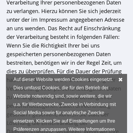
Verarbeitung Ihrer personenbezogenen Daten
zu verlangen. Hierzu können Sie sich jederzeit
unter der im Impressum angegebenen Adresse
an uns wenden. Das Recht auf Einschränkung
der Verarbeitung besteht in folgenden Fällen:
Wenn Sie die Richtigkeit Ihrer bei uns
gespeicherten personenbezogenen Daten
bestreiten, benötigen wir in der Regel Zeit, um
dies zu überprüfen. Für die Dauer der Prüfung
✖
haben Sie das Recht, die Einschränkung der
Auf dieser Website werden Cookies eingesetzt.
Verarbeitung Ihrer personenbezogenen Daten
Dies umfasst Cookies, die für den Betrieb der
zu verlangen. Wenn die Verarbeitung Ihrer
Website notwendig sind, sowie weitere, die wir
u.a. für Werbezwecke, Zwecke in Verbindung mit
personenbezogenen Daten unrechtmäßig
Social Media sowie für analytische Zwecke
geschah / geschieht, können Sie statt der
einsetzen. Klicken Sie auf Einstellungen um Ihre
Löschung die Einschränkung der
Präferenzen anzupassen. Weitere Informationen
Datenverarbeitung verlangen. Wenn wir Ihre